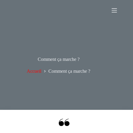
Passer
au
contenu
Comment ça marche ?
Accueil
Comment ça marche ?