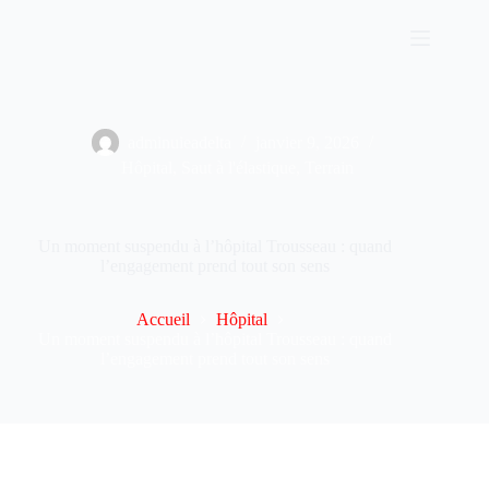
Passer
au
contenu
adminuieadelta
janvier 9, 2026
Hôpital
,
Saut à l'élastique
,
Terrain
Un moment suspendu à l’hôpital Trousseau : quand
l’engagement prend tout son sens
Accueil
Hôpital
Un moment suspendu à l’hôpital Trousseau : quand
l’engagement prend tout son sens