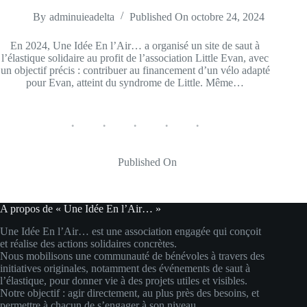
By
adminuieadelta
Published On
octobre 24, 2024
En 2024, Une Idée En l’Air… a organisé un site de saut à
l’élastique solidaire au profit de l’association Little Evan, avec
un objectif précis : contribuer au financement d’un vélo adapté
pour Evan, atteint du syndrome de Little. Même…
Published On
A propos de « Une Idée En l’Air… »
Une Idée En l’Air… est une association engagée qui conçoit
et réalise des actions solidaires concrètes.
Nous mobilisons une communauté de bénévoles à travers des
initiatives originales, notamment des événements de saut à
l’élastique, pour donner vie à des projets utiles et visibles.
Notre objectif : agir directement, au plus près des besoins, et
permettre à chacun de s’engager à son niveau.