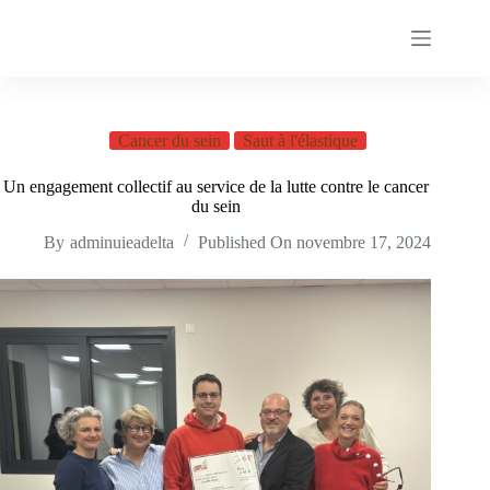
Passer
au
contenu
Cancer du sein
Saut à l'élastique
Un engagement collectif au service de la lutte contre le cancer
du sein
By
adminuieadelta
Published On
novembre 17, 2024